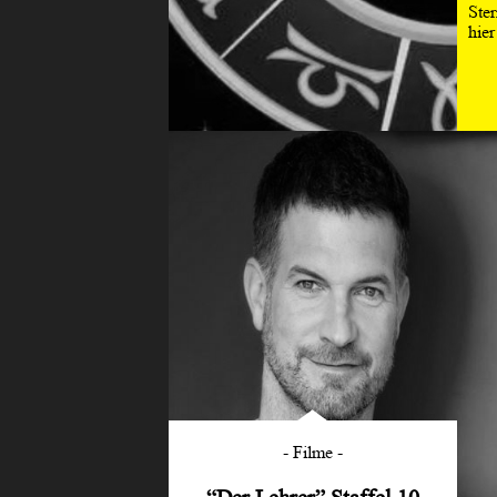
Ste
hier
Filme