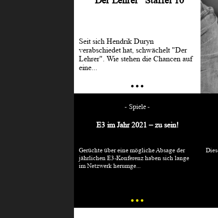
“Der Lehrer” Staffel 10
Seit sich Hendrik Duryn
verabschiedet hat, schwächelt "Der
Lehrer". Wie stehen die Chancen auf
eine...
Retusche
Spiele
ten Sie Fotos mit
E3 im Jahr 2021 – zu sein!
Google Fotos
Gerüchte über eine mögliche Absage der
Dies
 ...
jährlichen E3-Konferenz haben sich lange
im Netzwerk herumge...