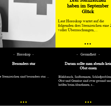
Drei Sternzeichen
haben im September
Glück
Laut Horoskop wartet auf die
folgenden drei Sternzeichen eine 
voller Überraschungen,...
Horoskop
Gesundheit
Besonders stur
Darum sollte man abends kei
Obst essen
e Sternzeichen sind besonders stur. ...
Blähbauch, Sodbrennen, Schlafproble
Obst und Gemüse sind zwar gesund un
helfen beim Abnehmen, s...